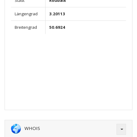
Stadt
Roubaix
Längengrad
3.20113
Breitengrad
50.6924
WHOIS