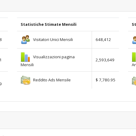
Statistiche Stimate Mensili
St
Visitatori Unici Mensili
8
648,412
Visualizzazioni pagina
1
2,593,649
Mensili
An
Reddito Ads Mensile
$ 7,780.95
9