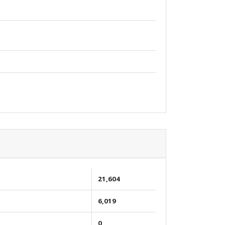
21,604
6,019
n
0