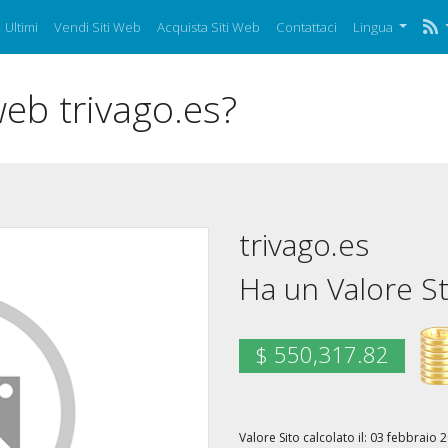
Ultimi
Vendi Siti Web
Acquista Siti Web
Contattaci
Lingua
web trivago.es?
trivago.es
Ha un Valore St
$ 550,317.82
Valore Sito calcolato il: 03 febbrai