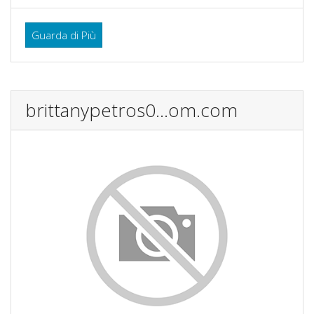
Guarda di Più
brittanypetros0...om.com