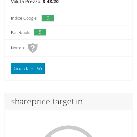
Valuta Prezzo:
$ 43.20
0
Indice Google:
5
Facebook:
Norton:
Guarda di Più
shareprice-target.in