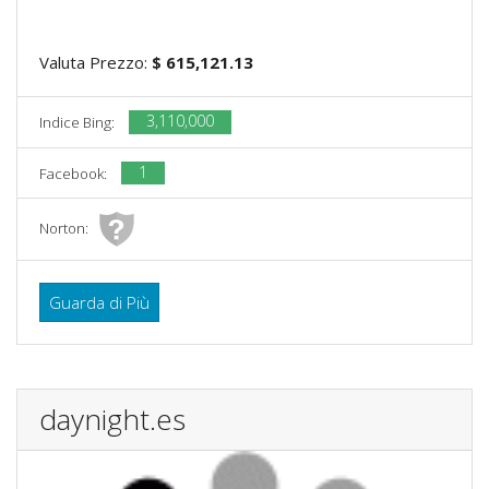
Valuta Prezzo:
$ 615,121.13
3,110,000
Indice Bing:
1
Facebook:
Norton:
Guarda di Più
daynight.es