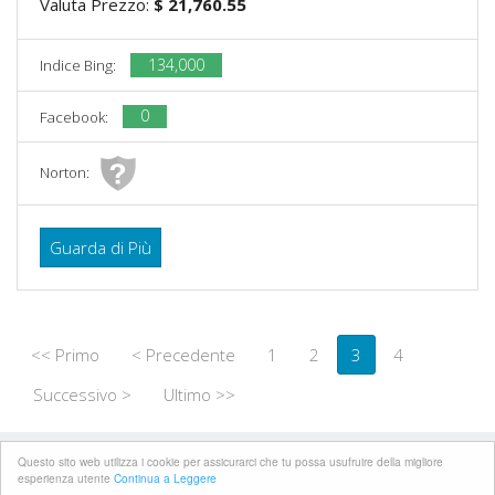
Valuta Prezzo:
$ 21,760.55
134,000
Indice Bing:
0
Facebook:
Norton:
Guarda di Più
<< Primo
< Precedente
1
2
3
4
Successivo >
Ultimo >>
Questo sito web utilizza i cookie per assicurarci che tu possa usufruire della migliore
©~2024 GRUPO TRIDAN
Directorios De Empresas
esperienza utente
Continua a Leggere