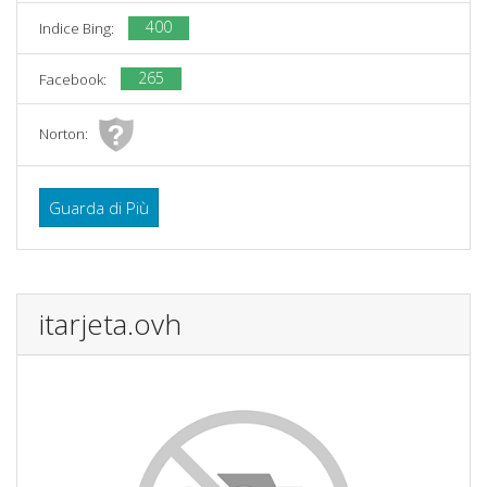
400
Indice Bing:
265
Facebook:
Norton:
Guarda di Più
itarjeta.ovh