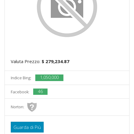
Valuta Prezzo:
$ 279,234.87
1,050,000
Indice Bing:
46
Facebook:
Norton:
Guarda di Più