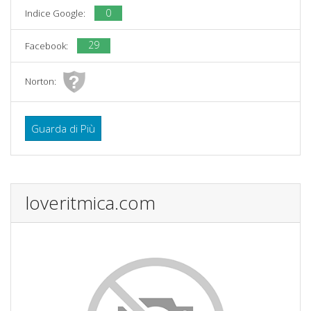
0
Indice Google:
29
Facebook:
Norton:
Guarda di Più
loveritmica.com