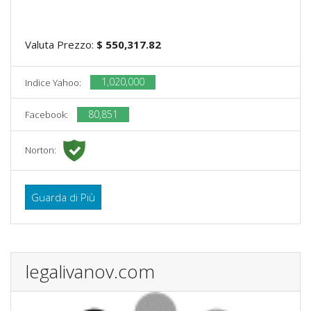
Valuta Prezzo:
$ 550,317.82
1,020,000
Indice Yahoo:
80,851
Facebook:
Norton:
Guarda di Più
legalivanov.com