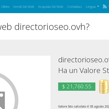
Ultimi
Vendi Siti Web
Acquista Siti Web
Contattaci
Lingua
 web directorioseo.ovh?
directorioseo.
Ha un Valore St
$ 21,760.55
Valore Sito calcolato il: 05 agosto 