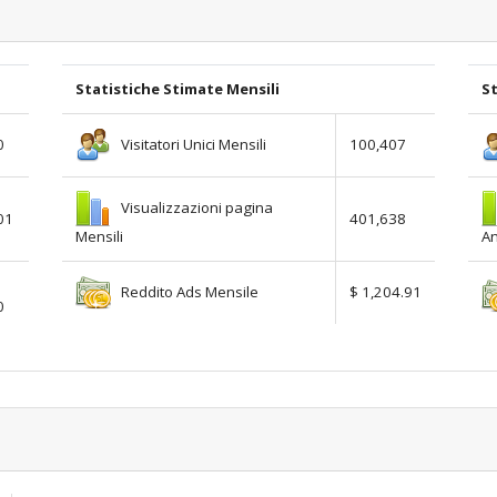
Statistiche Stimate Mensili
St
Visitatori Unici Mensili
0
100,407
Visualizzazioni pagina
01
401,638
Mensili
An
Reddito Ads Mensile
$ 1,204.91
0